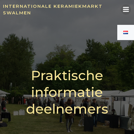
Ga
INTERNATIONALE KERAMIEKMARKT
naar
SWALMEN
de
inhoud
Praktische
informatie
deelnemers